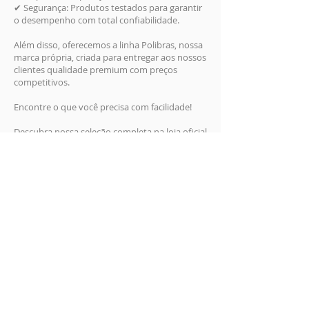
✔ Segurança: Produtos testados para garantir
o desempenho com total confiabilidade.
Além disso, oferecemos a linha Polibras, nossa
marca própria, criada para entregar aos nossos
clientes qualidade premium com preços
competitivos.
Encontre o que você precisa com facilidade!
Descubra nossa seleção completa na loja oficial
Polibras, em parceria com o Mercado Livre.
Essa parceria garante segurança, praticidade e
confiança em cada compra, proporcionando a
experiência de compra que você merece.
Visite
nossa loja agora
e descubra como
nossos abrasivos e lixas podem transformar o
seu trabalho!
Voltar