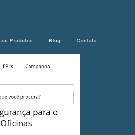
sos Produtos
Blog
Contato
EPI's
Campanha
e leitura
egurança para o
Oficinas