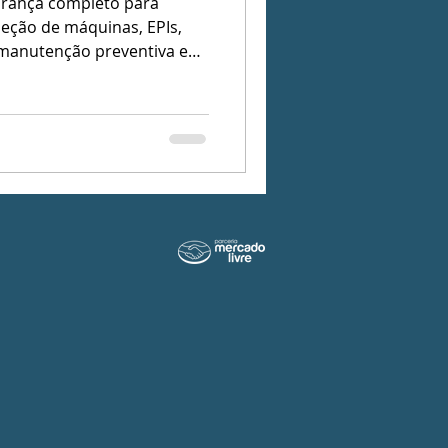
gurança completo para
peção de máquinas, EPIs,
manutenção preventiva e
acidentes e aumentar a