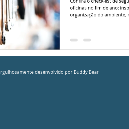
Confira o check-list de se
oficinas no fim de ano: ins
organização do ambiente, 
boas práticas para evitar 
produtividade.
Orgulhosamente desenvolvido por
Buddy Bear