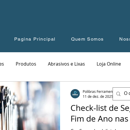
Pagina Principal
Quem Somos
Nos
es
Produtos
Abrasivos e Lixas
Loja Online
Dicas de Segurança
Parceiros
Polibras Ferramentas
11 de dez. de 2025
3 min d
Check-list de S
Fim de Ano nas 