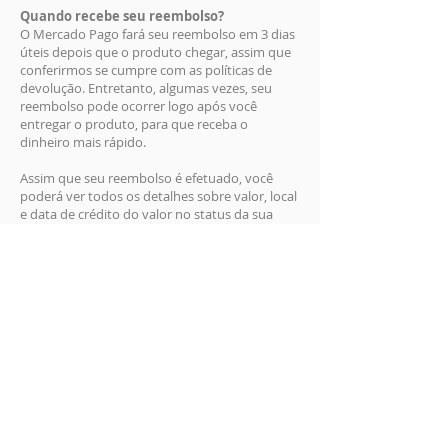
Quando recebe seu reembolso?
O Mercado Pago fará seu reembolso em 3 dias
úteis depois que o produto chegar, assim que
conferirmos se cumpre com as políticas de
devolução. Entretanto, algumas vezes, seu
reembolso pode ocorrer logo após você
entregar o produto, para que receba o
dinheiro mais rápido.
Assim que seu reembolso é efetuado, você
poderá ver todos os detalhes sobre valor, local
e data de crédito do valor no status da sua
compra e fazer um novo pedido usando seu
dinheiro disponível na conta Mercado Pago ou
outro meio de pagamento..
Onde o dinheiro será reembolsado?
O dinheiro é reembolsado no mesmo meio de
pagamento usado para comprar.
Em alguns casos, oferecemos o reembolso no
Mercado Pago se você pagou com cartão de
crédito à vista ou débito sem usar o carrinho
de compras, para que você receba o dinheiro
no ato, sem ter que esperar.