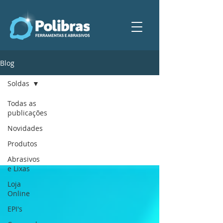
Blog
Soldas
Todas as
publicações
Soldas
Novidades
Produtos
Abrasivos
e Lixas
Loja
Online
EPI's