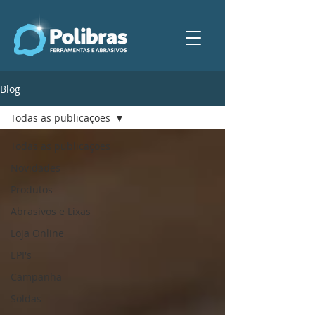
Blog
Todas as publicações
Todas as publicações
Novidades
Produtos
Abrasivos e Lixas
Loja Online
EPI's
Campanha
Soldas