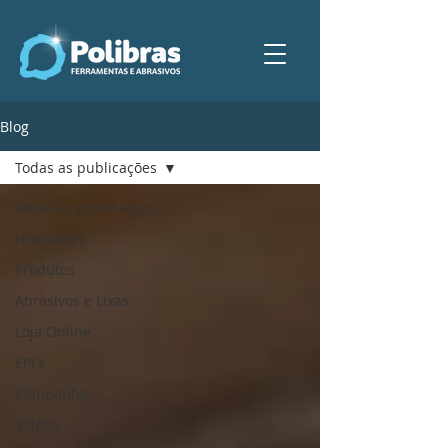
Blog
Todas as publicações
Todas as publicações
Novidades
Produtos
Abrasivos e Lixas
Loja Online
EPI's
Campanha
Soldas