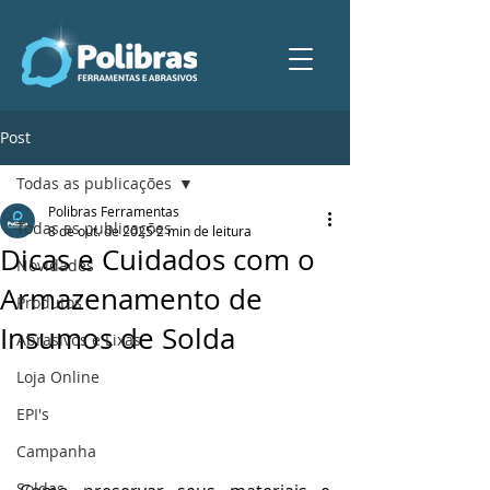
Post
Todas as publicações
Polibras Ferramentas
Todas as publicações
8 de out. de 2025
2 min de leitura
Dicas e Cuidados com o
Novidades
Armazenamento de
Produtos
Insumos de Solda
Abrasivos e Lixas
Loja Online
EPI's
Campanha
Soldas