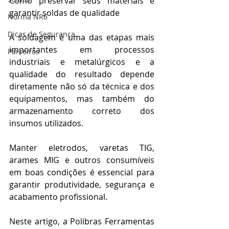
Como preservar seus materiais e 
garantir soldas de qualidade
Norma NR6
Dicas de Segurança
A soldagem é uma das etapas mais 
importantes em processos 
Parceiros
industriais e metalúrgicos e a 
qualidade do resultado depende 
diretamente não só da técnica e dos 
equipamentos, mas também do 
armazenamento correto dos 
insumos utilizados.
Manter eletrodos, varetas TIG, 
arames MIG e outros consumíveis 
em boas condições é essencial para 
garantir produtividade, segurança e 
acabamento profissional.
Neste artigo, a Polibras Ferramentas 