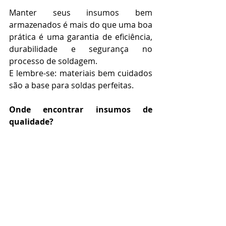
Manter seus insumos bem 
armazenados é mais do que uma boa 
prática é uma garantia de eficiência, 
durabilidade e segurança no 
processo de soldagem.
E lembre-se: materiais bem cuidados 
são a base para soldas perfeitas.
Onde encontrar insumos de 
qualidade?
Na Polibras Ferramentas, você 
encontra eletrodos, arames e varetas 
TIG e MIG das melhores marcas do 
mercado e claro, nossa linha própria 
Polibras, sinônimo de performance e 
confiança.